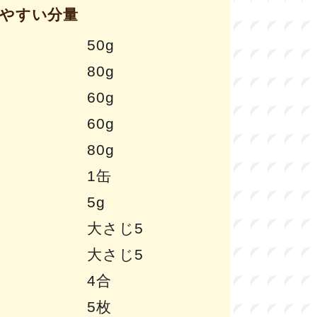
りやすい分量
50g
80g
60g
60g
80g
1缶
5g
大さじ5
大さじ5
4合
5枚