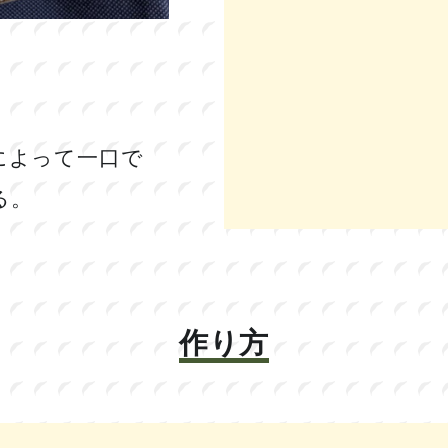
によって一口で
る。
作り方