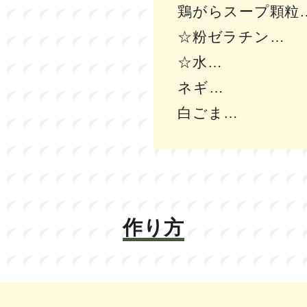
鶏がらスープ顆粒
☆粉ゼラチン
☆水
ネギ
白ごま
作り方