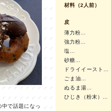
材料（2人前）
皮
薄力粉
強力粉
塩
砂糖
ドライイースト
ごま油
ぬるま湯
ひじき（粉末）
の中で話題になっ