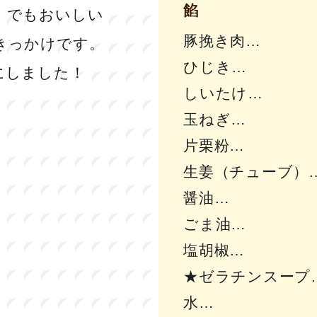
餡
、でもおいしい
豚挽き肉
きっかけです。
ひじき
にしました！
しいたけ
玉ねぎ
片栗粉
生姜（チューブ）
醤油
ごま油
塩胡椒
★ゼラチンスープ
水