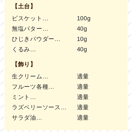
【土台】
ビスケット
100g
無塩バター
40g
ひじきパウダー
10g
くるみ
40g
【飾り】
生クリーム
適量
フルーツ各種
適量
ミント
適量
ラズベリーソース
適量
サラダ油
適量