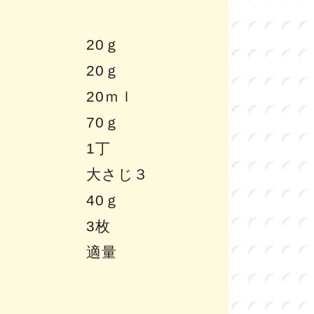
20ｇ
20ｇ
20ｍｌ
70ｇ
1丁
大さじ３
40ｇ
3枚
適量