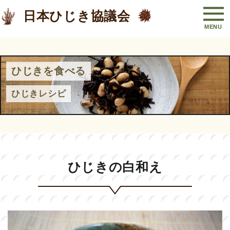
日本ひじき協議会
ひじきを食べる
ひじきレシピ
ひじきの白和え