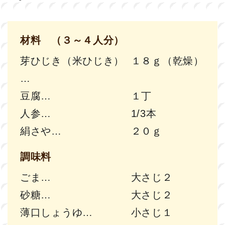
材料 （３～４人分）
芽ひじき（米ひじき）
１８ｇ（乾燥）
豆腐
１丁
人参
1/3本
絹さや
２０ｇ
調味料
ごま
大さじ２
砂糖
大さじ２
薄口しょうゆ
小さじ１